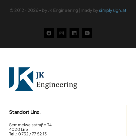
© 2012 - 2026 • by JK Engineering | mady by
simplysign.at
Weihnachtsfeier 2025
Categories:
Aktuelles
Details
Standort Linz.
Semmelweisstraße 34
4020 Linz
Tel.:
0732 / 77 52 13