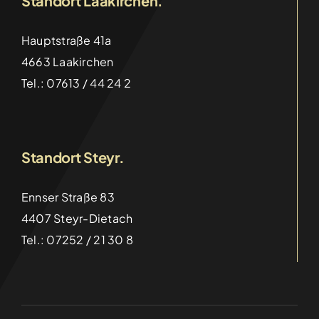
Standort Laakirchen.
Hauptstraße 41a
4663 Laakirchen
Tel.: 07613 / 44 24 2
Wettbewerb Prämierung von Diplomarbeiten
Standort Steyr.
Categories:
Aktuelles
,
HTL
Details
Ennser Straße 83
4407 Steyr-Dietach
Tel.: 07252 / 21 30 8