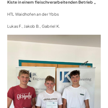
Kiste in
einem
fleischverarbeitenden Betrieb
„
HTL
Waidhofen an der Ybbs
Lukas F., Jakob B., Gabriel K.