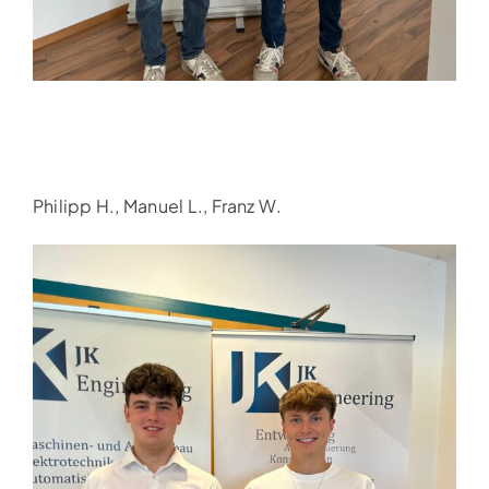
Details
Stahlbau – Ingenieur / Statiker (m/w)
Categories:
Karriere
,
Linz
,
Offene Stellen
Details
Philipp H., Manuel L., Franz W.
Projekttechniker Messsysteme Stahlindustrie
(m/w)
Categories:
Karriere
,
Linz
,
Offene Stellen
Details
Power Engineer (m/w)
Categories:
Karriere
,
Linz
,
Offene Stellen
Details
Elektrotechniker (m/w)