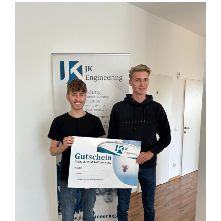
E-Plan-Engineer (m/w)
Categories:
Karriere
,
Linz
,
Offene Stellen
Details
HTL-Absolvent Elektrotechnik (m/w)
Categories:
Karriere
,
Laakirchen
,
Linz
,
Offene Stellen
,
Steyr
Details
HTL-Absolvent Konstruktion (m/w)
Categories:
Karriere
,
Linz
,
Offene Stellen