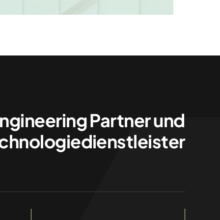
 (m/w)
Engineering Partner und
chnologiedienstleister
tellen
,
Steyr
,
Thalgau