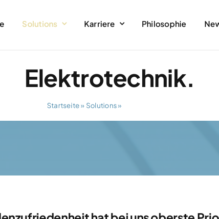
e
Solutions
Karriere
Philosophie
Ne
Elektrotechnik.
Startseite
»
Solutions
»
Elektrotechnik
nzufriedenheit hat bei uns oberste Prior