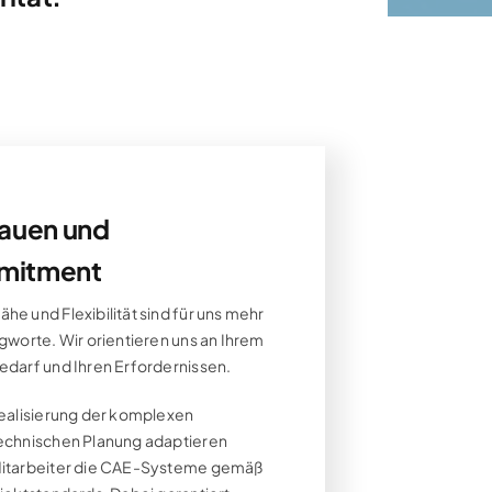
rauen und
mitment
tellen
,
Steyr
he und Flexibilität sind für uns mehr
agworte. Wir orientieren uns an Ihrem
edarf und Ihren Erfordernissen.
Realisierung der komplexen
echnischen Planung adaptieren
Mitarbeiter die CAE-Systeme gemäß