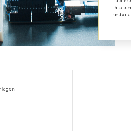
ihren Pr
Details
Ihnen un
und eine
Stahlbau – Ingenieur / Statiker (m/w)
Categories:
Karriere
,
Linz
,
Offene Stellen
Details
Projekttechniker Messsysteme Stahlin
Categories:
Karriere
,
Linz
,
Offene Stellen
Details
nlagen
Power Engineer (m/w)
Categories:
Karriere
,
Linz
,
Offene Stellen
Details