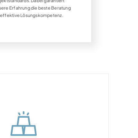
ojektstandards. Dabei garantiert
sere Erfahrung die beste Beratung
 effektive Lösungskompetenz.
dustrie (m/w)