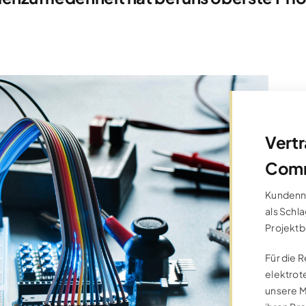
E-Plan-Engineer (m/w)
Categories:
Karriere
,
Linz
,
Offene Stellen
Details
Vert
Com
HTL-Absolvent Elektrotechnik (m/w)
Categories:
Karriere
,
Laakirchen
,
Linz
,
Offene S
Kundennä
Details
als Schl
Projektb
Für die 
HTL-Absolvent Konstruktion (m/w)
elektrot
Categories:
Karriere
,
Linz
,
Offene Stellen
unsere 