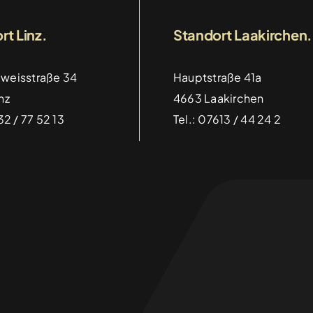
rt Linz.
Standort Laakirchen.
weisstraße 34
Hauptstraße 41a
Prämierung der HTL Diplomarbeiten 20
nz
4663 Laakirchen
Categories:
Aktuelles
2 / 77 52 13
Tel.: 07613 / 44 24 2
Details
Gemeinsam für den guten Zweck – Uns
Wings for Life World Run
Categories:
Aktuelles