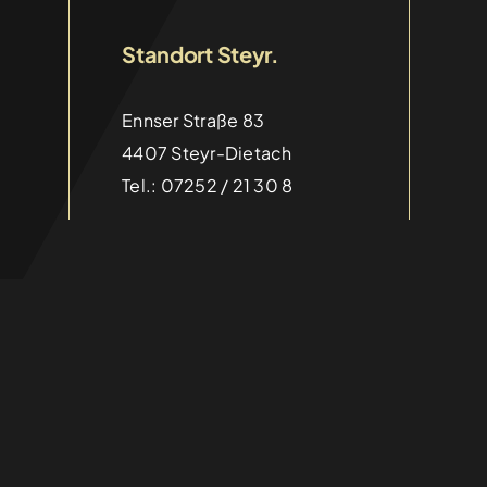
Standort Steyr.
Ennser Straße 83
26
4407 Steyr-Dietach
Tel.: 07252 / 21 30 8
ere Teilnahme am