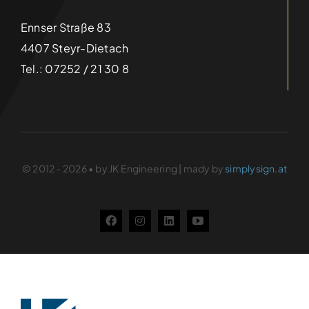
Details
Ennser Straße 83
4407 Steyr-Dietach
Tel.: 07252 / 21 30 8
© 2012 - 2026 • by JK Engineering | mady by
simplysign.at
Weihnachtsfeier 2025
Categories:
Aktuelles
Details