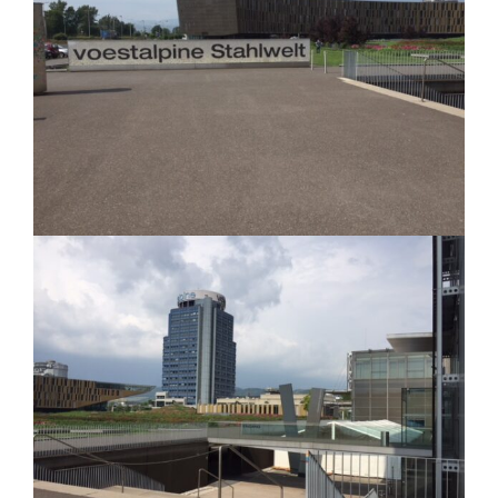
Details
Power Engineer (m/w)
Categories:
Karriere
,
Linz
,
Offene Stellen
Details
Elektrotechniker (m/w)
Categories:
Karriere
,
Linz
,
Offene Stellen
Details
HTL-Absolvent
Categories:
Karriere
,
Laakirchen
,
Linz
,
Offene Stellen
,
Steyr
Details
Junior Software Engineer (Electrics &