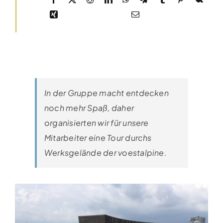
Details
HTL-Absolvent Elektrotechnik (m/w)
Categories:
Karriere
,
Laakirchen
,
Linz
,
Offene Stellen
,
Steyr
Details
HTL-Absolvent Konstruktion (m/w)
In der Gruppe macht entdecken
Categories:
Karriere
,
Linz
,
Offene Stellen
noch mehr Spaß, daher
Details
organisierten wir für unsere
Mitarbeiter eine Tour durchs
Stahlbau – Ingenieur / Statiker (m/w)
Werksgelände der voestalpine.
Categories:
Karriere
,
Linz
,
Offene Stellen
Details
Projekttechniker Messsysteme Stahlindustrie
(m/w)
Categories:
Karriere
,
Linz
,
Offene Stellen