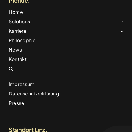
Menue.
Home
Solutions
Karriere
Philosophie
Gemeinsam für den guten Zweck – Unsere
Teilnahme am Wings for Life World Run
News
Categories:
Aktuelles
Kontakt
Details
Impressum
Datenschutzerklärung
Presse
Standort Linz.