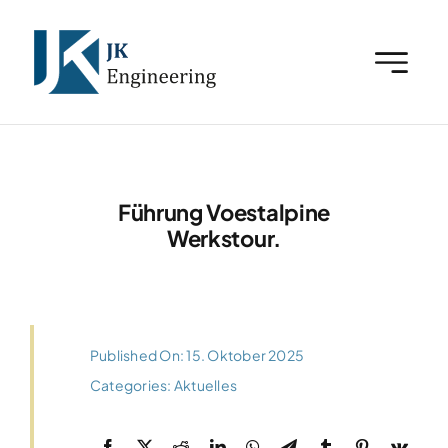
Zum
Inhalt
springen
Führung Voestalpine
Werkstour.
Published On: 15. Oktober 2025
Categories:
Aktuelles
E-Plan-Engineer (m/w)
Categories:
Karriere
,
Linz
,
Offene Stellen