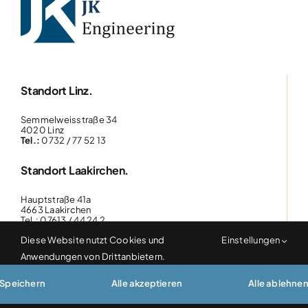
Standort Linz.
Semmelweisstraße 34
4020 Linz
Tel.:
0732 / 77 52 13
Standort Laakirchen.
Hauptstraße 41a
4663 Laakirchen
Tel.: 07613 / 44 24 2
Diese Website nutzt Cookies und
Einstellungen
Standort Steyr.
Anwendungen von Drittanbietern.
Ennser Straße 83
Speichern
Alle akzeptieren
Alle ablehne
4407 Steyr-Dietach
Tel.: 07252 / 21 30 8