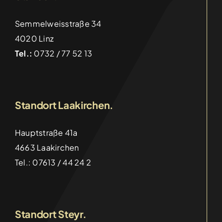
Semmelweisstraße 34
4020 Linz
Tel.:
0732 / 77 52 13
Standort Laakirchen.
Hauptstraße 41a
4663 Laakirchen
Tel.: 07613 / 44 24 2
Wettbewerb Prämierung von Diplomarbeiten
Standort Steyr.
Categories:
Aktuelles
,
HTL