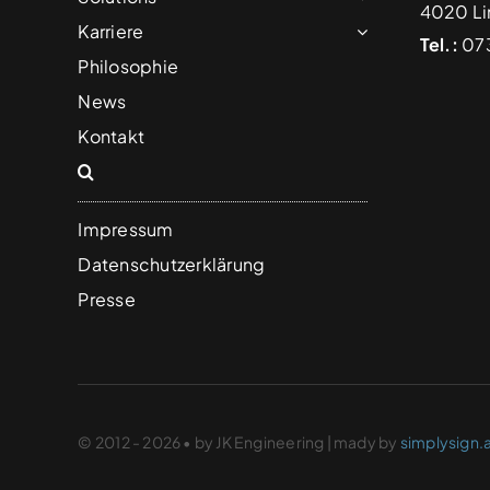
4020 Li
Karriere
Tel.:
073
Philosophie
News
Kontakt
Impressum
Datenschutzerklärung
Presse
© 2012 - 2026 • by JK Engineering | mady by
simplysign.