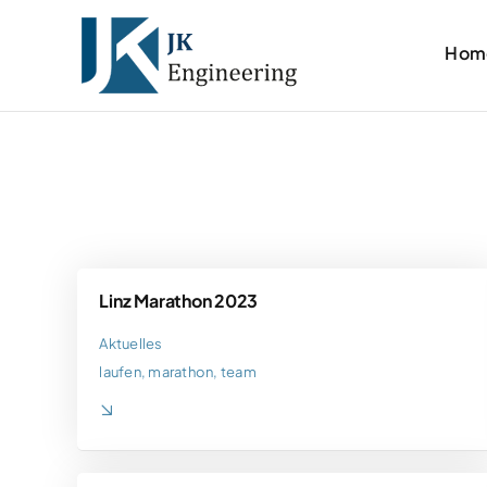
Zum
Inhalt
Hom
springen
Linz Marathon 2023
Aktuelles
laufen
,
marathon
,
team