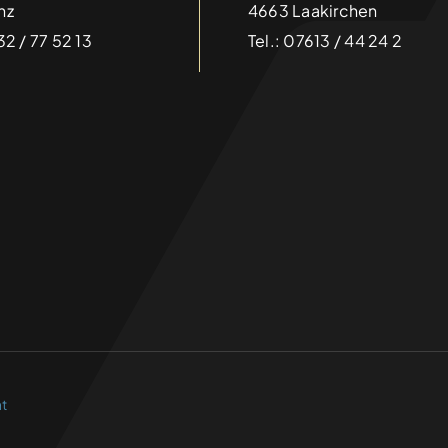
nz
4663 Laakirchen
2 / 77 52 13
Tel.: 07613 / 44 24 2
Skiwochenende 2025
Categories:
Aktuelles
Details
HTL Firmentage 2025
Categories:
Aktuelles
,
HTL
,
Karriere
,
Recruiting
Details
at
Technikerinnen und Techniker gesucht!
Categories:
Aktuelles
,
HTL
,
Karriere