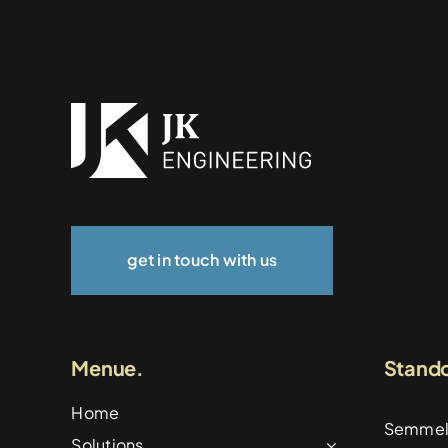
get in touch with us
Menue.
Stando
Home
Semmel
Solutions