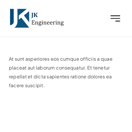
Zum
Inhalt
springen
At sunt asperiores eos cumque officiis a quae
placeat aut laborum consequatur. Et tenetur
repellat et dicta sapientes ratione dolores ea
facere suscipit.
E-Plan-Engineer (m/w)
Categories:
Karriere
,
Linz
,
Offene Stellen
Details