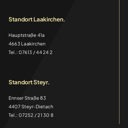
Standort Laakirchen.
Hauptstraße 41a
4663 Laakirchen
Tel.: 07613 / 44 24 2
Wettbewerb Prämierung von Diplomarbeiten
Standort Steyr.
Categories:
Aktuelles
,
HTL
Details
Ennser Straße 83
4407 Steyr-Dietach
Tel.: 07252 / 21 30 8