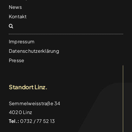
Gemeinsam für den guten Zweck – Unsere
Teilnahme am Wings for Life World Run
News
Categories:
Aktuelles
Kontakt
Details
Impressum
Datenschutzerklärung
Presse
Standort Linz.
Semmelweisstraße 34
4020 Linz
Tel.:
0732 / 77 52 13