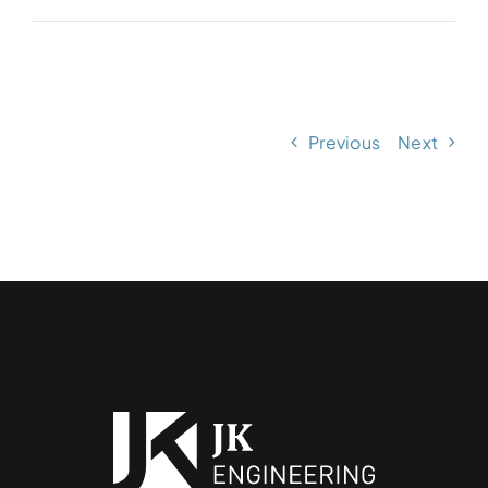
Details
Anlagenplaner (m/w)
Categories:
Karriere
,
Laakirchen
,
Linz
,
Offene Stellen
,
Steyr
,
Thalgau
Previous
Next
Details
Prämierung der HTL Diplomarbeiten 2026
Categories:
Aktuelles
Details