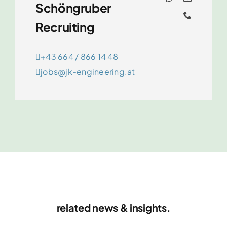
Schöngruber
Recruiting
+43 664 / 866 14 48
jobs@jk-engineering.at
E-Plan-Engineer (m/w)
Categories:
Karriere
,
Linz
,
Offene Stellen
Details
HTL-Absolvent Elektrotechnik (m/w)
Categories:
Karriere
,
Laakirchen
,
Linz
,
Offene Stellen
,
Steyr
related news & insights.
Details